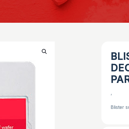
BLI
DE
PA
‘
Blister 