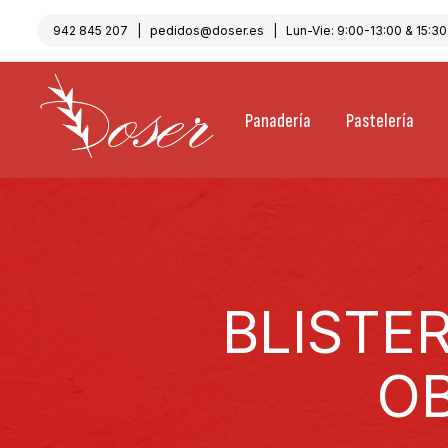
942 845 207
|
pedidos@doser.es
| Lun-Vie: 9:00-13:00 & 15:30-
Panadería
Pastelería
BLISTE
OB