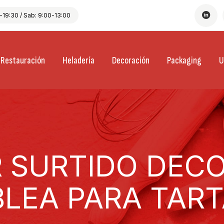
19:30 / Sab: 9:00-13:00
Restauración
Heladería
Decoración
Packaging
U
R SURTIDO DEC
LEA PARA TAR