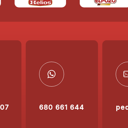
207
680 661 644
pe