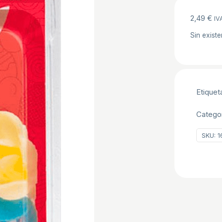
2,49
€
IV
Sin existe
Etiquet
Catego
SKU:
1