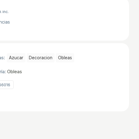
A inc.
ncias
as:
Azucar
Decoracion
Obleas
ría:
Obleas
66016