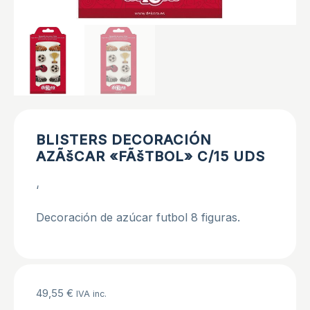
BLISTERS DECORACIÓN
AZÃšCAR «FÃšTBOL» C/15 UDS
‘
Decoración de azúcar futbol 8 figuras.
49,55
€
IVA inc.