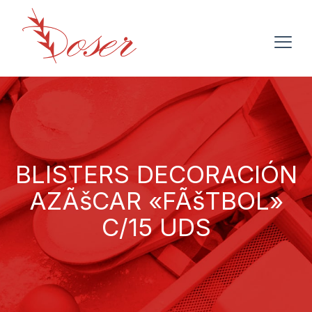
BLISTERS DECORACIÓN
AZÃšCAR «FÃšTBOL»
C/15 UDS