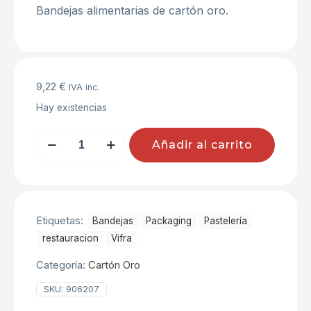
Bandejas alimentarias de cartón oro.
9,22
€
IVA inc.
Hay existencias
BANDEJA
Añadir al carrito
ORO
Nº4
14x21
P/100
UND
cantidad
Etiquetas:
Bandejas
Packaging
Pastelerí­a
restauracion
Vifra
Categoría:
Cartón Oro
SKU:
906207