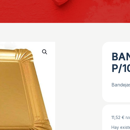
BAN
P/1
Bandejas
11,52
€
IV
Hay exist