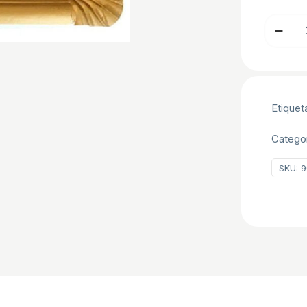
BANDEJ
ORO
Nº5
16x23
P/100
Etiquet
UND
cantidad
Catego
SKU:
9