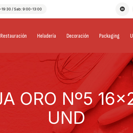
19:30 / Sab: 9:00-13:00
Restauración
Heladería
Decoración
Packaging
U
A ORO Nº5 16×2
UND