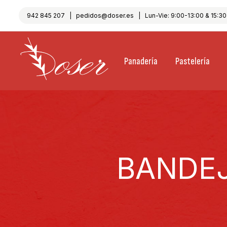
942 845 207
|
pedidos@doser.es
| Lun-Vie: 9:00-13:00 & 15:30-
Panadería
Pastelería
BANDEJ