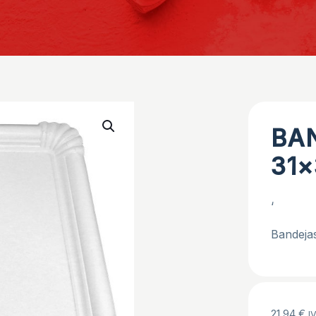
BA
31×
‘
Bandejas
21,94
€
IV