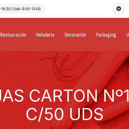
19:30 / Sab: 9:00-13:00
Restauración
Heladería
Decoración
Packaging
U
AS CARTON Nº1
C/50 UDS