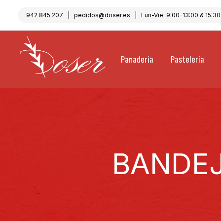
942 845 207
|
pedidos@doser.es
| Lun-Vie: 9:00-13:00 & 15:30-
Panadería
Pastelería
BANDEJ