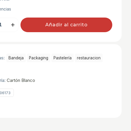
encias
AS
Añadir al carrito
as:
Bandeja
Packaging
Pastelerí­a
restauracion
ría:
Cartón Blanco
06173