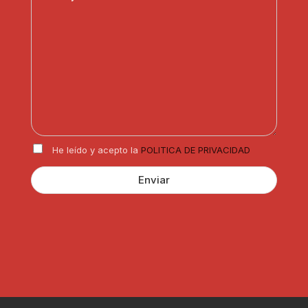
e
e
*
r
c
n
e
t
s
s
r
a
a
ó
j
o
n
e
p
i
*
a
c
r
o
t
*
i
R
c
He leído y acepto la
POLITICA DE PRIVACIDAD
G
u
P
l
Enviar
D
a
*
r
?
*