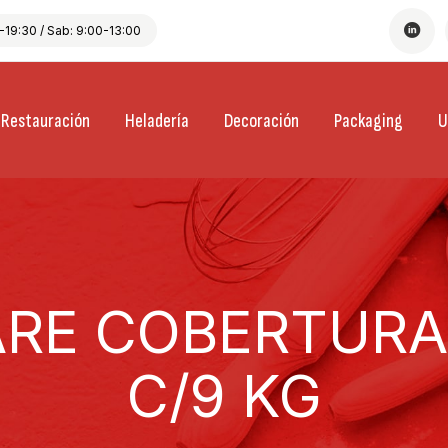
19:30 / Sab: 9:00-13:00
Restauración
Heladería
Decoración
Packaging
U
RE COBERTURA
C/9 KG