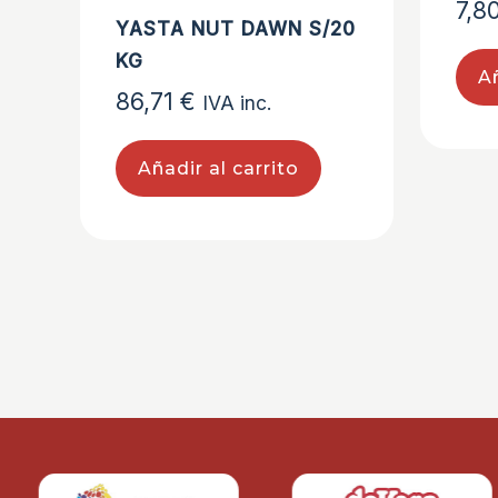
7,8
YASTA NUT DAWN S/20
KG
Añ
86,71
€
IVA inc.
Añadir al carrito