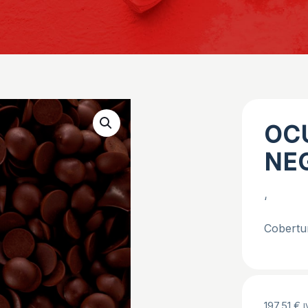
OC
NE
‘
Cobertu
197,51
€
I