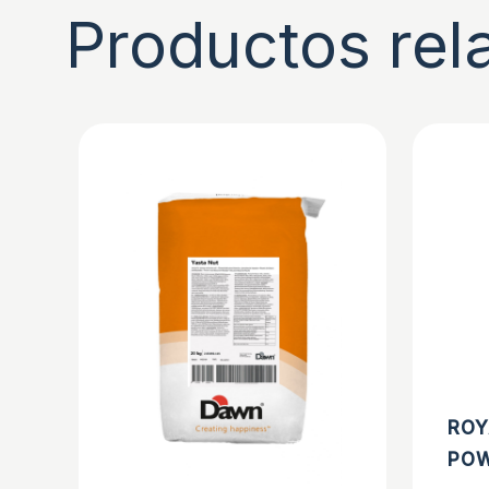
Productos rel
ROY
POW