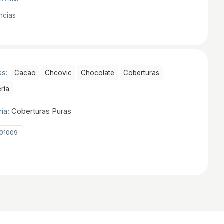
ncias
as:
Cacao
Chcovic
Chocolate
Coberturas
rí­a
ría:
Coberturas Puras
01009