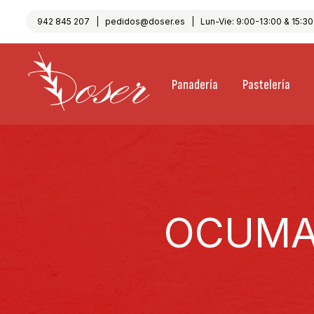
942 845 207
|
pedidos@doser.es
| Lun-Vie: 9:00-13:00 & 15:30-
Panadería
Pastelería
OCUMA