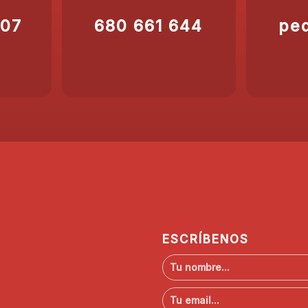
207
680 661 644
pe
ESCRÍBENOS
N
o
m
C
b
o