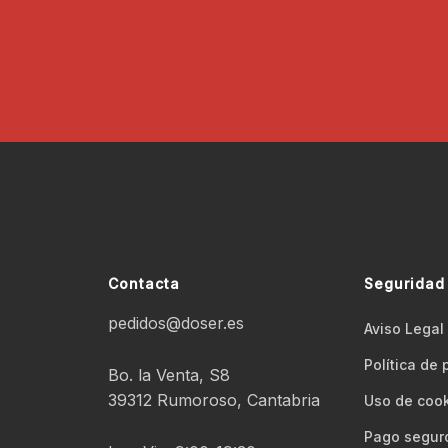
?
*
Contacta
Seguridad
pedidos@doser.es
Aviso Legal
Polí­tica de
Bo. la Venta, S8
39312 Rumoroso, Cantabria
Uso de coo
Pago segur