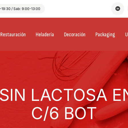
19:30 / Sab: 9:00-13:00
Restauración
Heladería
Decoración
Packaging
U
SIN LACTOSA E
C/6 BOT