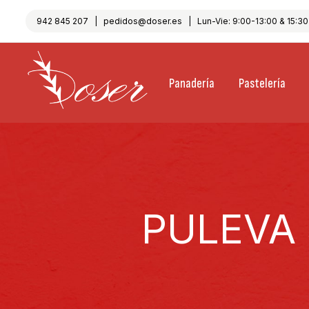
942 845 207
|
pedidos@doser.es
| Lun-Vie: 9:00-13:00 & 15:30-
Panadería
Pastelería
PULEVA 