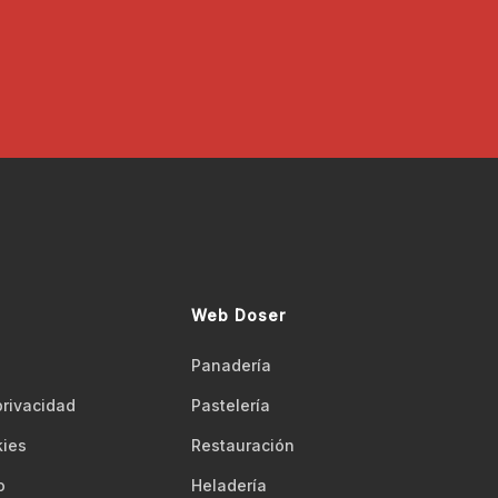
Web Doser
Panadería
 privacidad
Pastelería
kies
Restauración
o
Heladería