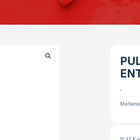
PU
ENT
‘
Mañanas 
10,47
€
I