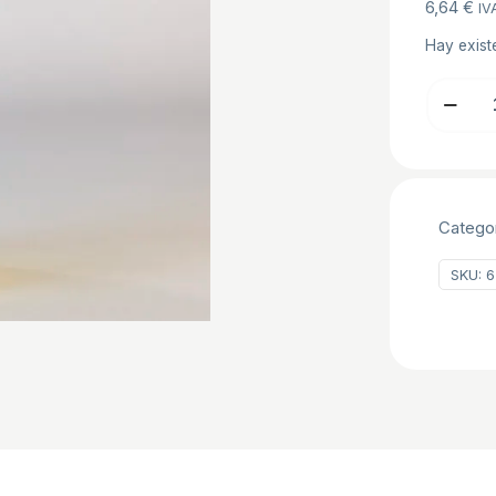
6,64
€
IV
Hay exist
SIROPE
DE
FRUTAS
DEL
BOSQUE
Catego
CRESCO
B/1
SKU:
6
KG
cantidad