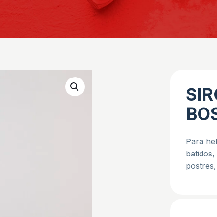
SIR
BO
Para hel
batidos,
postres,