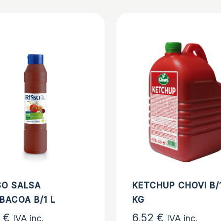
KETCHUP CHOVI B/
SO SALSA
KG
BACOA B/1 L
6,52
€
3
€
IVA inc.
IVA inc.