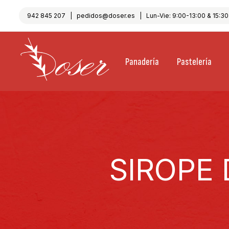
942 845 207
|
pedidos@doser.es
| Lun-Vie: 9:00-13:00 & 15:30-
Panadería
Pastelería
SIROPE