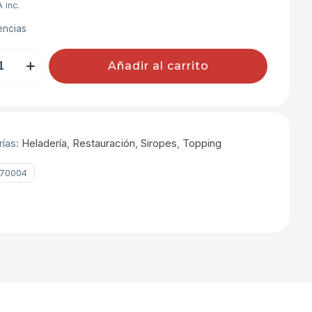
A inc.
encias
Añadir al carrito
rías:
Heladería
,
Restauración
,
Siropes
,
Topping
70004