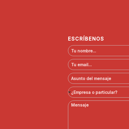
ESCRÍBENOS
N
o
m
C
b
o
r
r
A
e
r
s
*
e
u
¿
o
¿Empresa o particular?
n
E
e
t
m
l
M
o
p
e
e
*
r
c
n
e
t
s
s
r
a