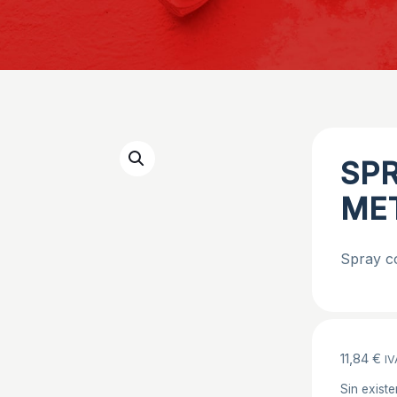
SP
ME
Spray c
11,84
€
IV
Sin existe