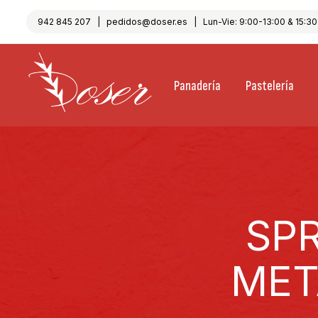
942 845 207
|
pedidos@doser.es
| Lun-Vie: 9:00-13:00 & 15:30-
Panadería
Pastelería
SP
MET