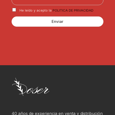
t
*
i
R
c
He leído y acepto la
POLITICA DE PRIVACIDAD
G
u
P
l
Enviar
D
a
*
r
?
*
40 años de experiencia en venta y distribución