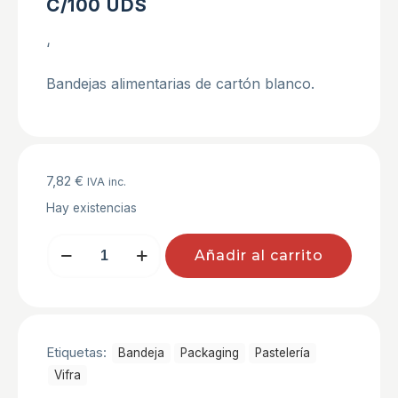
C/100 UDS
‘
Bandejas alimentarias de cartón blanco.
7,82
€
IVA inc.
Hay existencias
BANDEJAS
Añadir al carrito
CARTON
Nº4
14x21
C/100
UDS
cantidad
Etiquetas:
Bandeja
Packaging
Pastelerí­a
Vifra