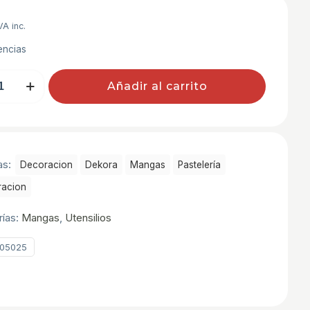
VA inc.
encias
S
Añadir al carrito
ABLES
as:
Decoracion
Dekora
Mangas
Pastelerí­a
racion
rías:
Mangas
,
Utensilios
05025