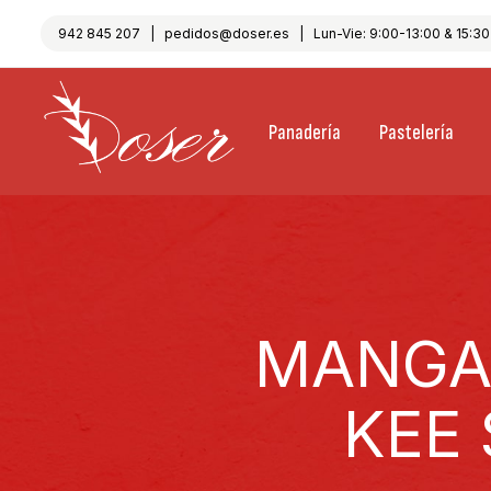
942 845 207
|
pedidos@doser.es
| Lun-Vie: 9:00-13:00 & 15:30-
Panadería
Pastelería
MANGA
KEE 