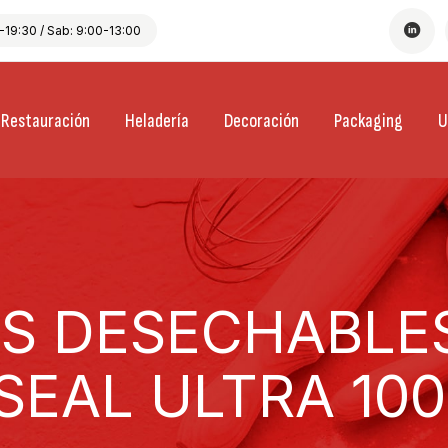
19:30 / Sab: 9:00-13:00
Restauración
Heladería
Decoración
Packaging
U
S DESECHABLES
SEAL ULTRA 10