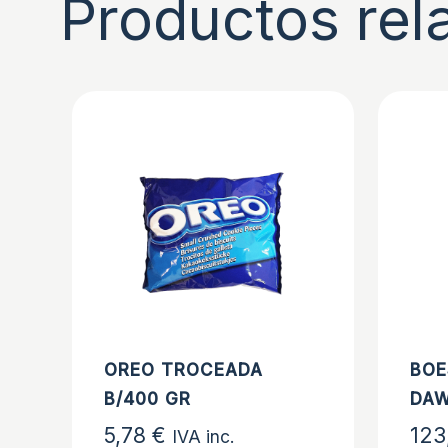
Productos rel
OREO TROCEADA
BOE
B/400 GR
DAW
5,78
€
123
IVA inc.