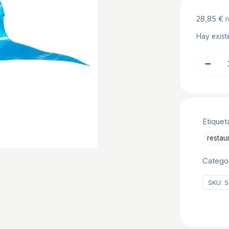
28,85
€
I
Hay exist
MANGA
DESECH
53
CM
KEE
Etiquet
SEAL
ULTRA
restau
100
Catego
UDS
cantidad
SKU:
5