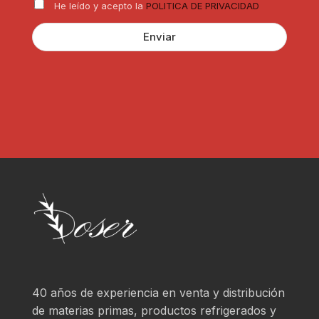
R
c
He leído y acepto la
POLITICA DE PRIVACIDAD
G
u
P
l
Enviar
D
a
*
r
?
*
40 años de experiencia en venta y distribución
de materias primas, productos refrigerados y