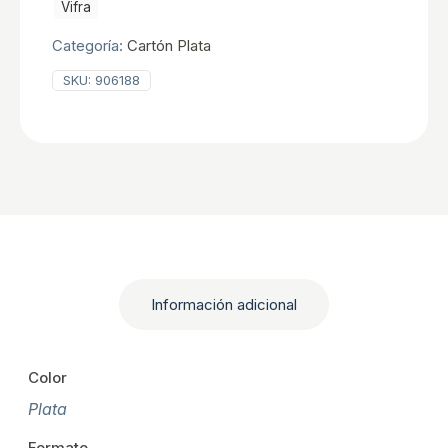
cantidad
Vifra
Categoría:
Cartón Plata
SKU:
906188
Información adicional
Color
Plata
Formato