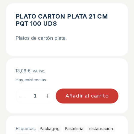
PLATO CARTON PLATA 21 CM
PQT 100 UDS
Platos de cartón plata.
13,06
€
IVA inc.
Hay existencias
PLATO
Añadir al carrito
CARTON
PLATA
21
CM
PQT
100
Etiquetas:
Packaging
Pastelerí­a
restauracion
UDS