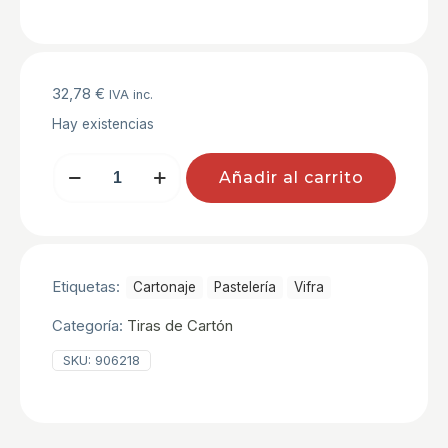
32,78
€
IVA inc.
Hay existencias
TIRAS
Añadir al carrito
DE
CARTON
62
Cm.
Pq/10
Kg.
Etiquetas:
Cartonaje
Pastelerí­a
Vifra
cantidad
Categoría:
Tiras de Cartón
SKU:
906218