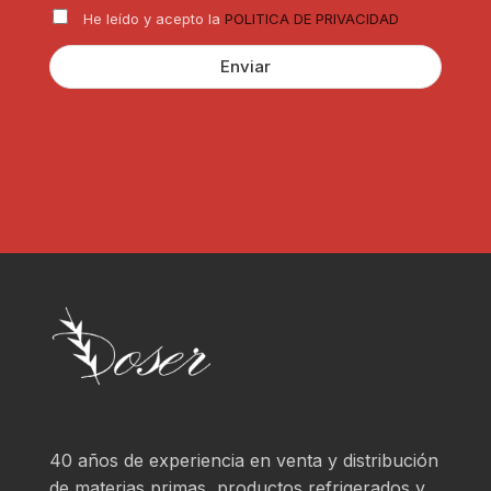
R
c
He leído y acepto la
POLITICA DE PRIVACIDAD
G
u
P
l
Enviar
D
a
*
r
?
*
40 años de experiencia en venta y distribución
de materias primas, productos refrigerados y