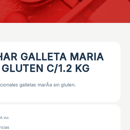
HAR GALLETA MARIA
 GLUTEN C/1.2 KG
icionales galletas marÃ­a sin gluten.
A inc.
ncias