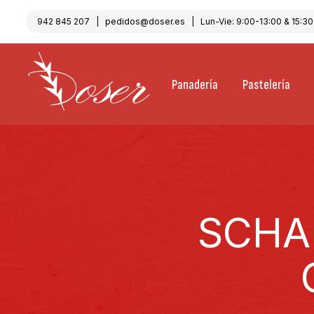
942 845 207
|
pedidos@doser.es
| Lun-Vie: 9:00-13:00 & 15:30-
Panadería
Pastelería
SCHA