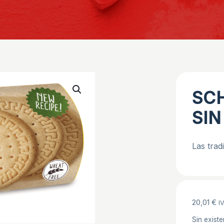
SC
SIN
Las trad
20,01
€
IV
Sin existe