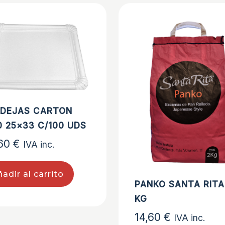
DEJAS CARTON
0 25×33 C/100 UDS
,60
€
IVA inc.
adir al carrito
PANKO SANTA RITA
KG
14,60
€
IVA inc.