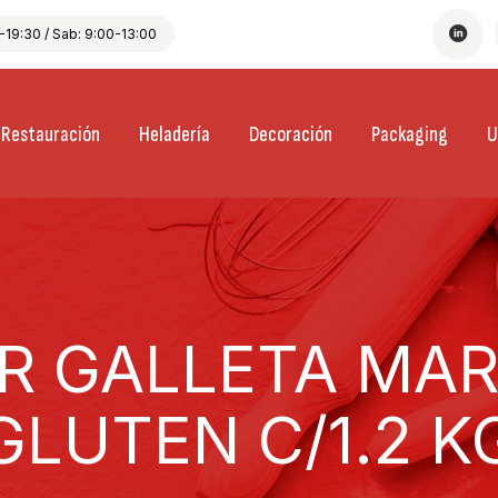
19:30 / Sab: 9:00-13:00
Restauración
Heladería
Decoración
Packaging
U
R GALLETA MARI
GLUTEN C/1.2 K