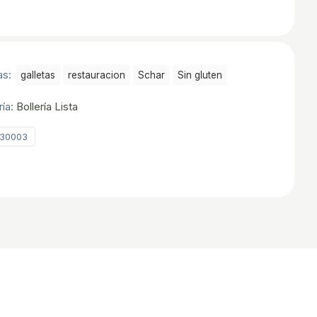
as:
galletas
restauracion
Schar
Sin gluten
ría:
Bollería Lista
30003