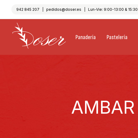
942 845 207
|
pedidos@doser.es
| Lun-Vie: 9:00-13:00 & 15:30-
Panadería
Pastelería
AMBAR