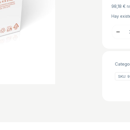
98,18
€
IV
Hay exist
AMBAR
MANTEC
C/20
KG
cantidad
Catego
SKU:
9