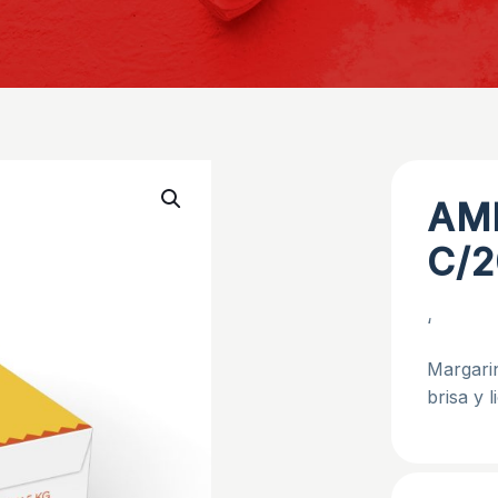
AM
C/2
‘
Margarin
brisa y 