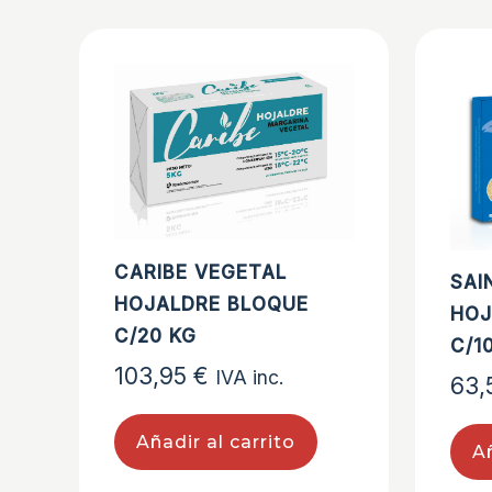
CARIBE VEGETAL
SAI
HOJALDRE BLOQUE
HOJ
C/20 KG
C/1
103,95
€
IVA inc.
63
Añadir al carrito
Añ