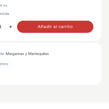
A inc.
encias
Añadir al carrito
REMA
ría:
Margarinas y Mantequillas
01512