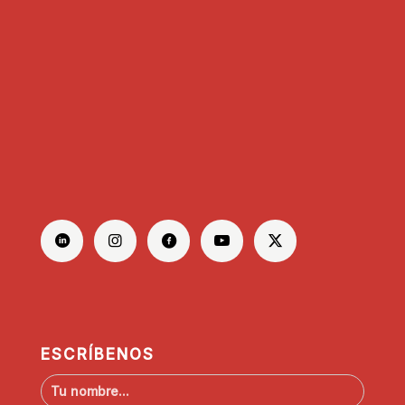
ESCRÍBENOS
N
o