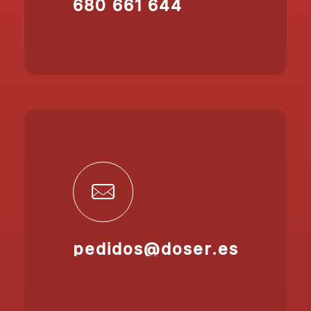
680 661 644
pedidos@doser.es