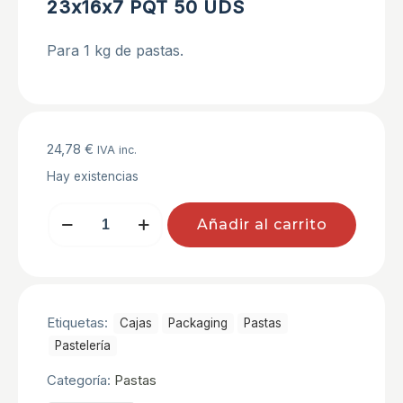
23x16x7 PQT 50 UDS
Para 1 kg de pastas.
24,78
€
IVA inc.
Hay existencias
CAJAS
Añadir al carrito
DE
PASTAS
(1
KG)
23x16x7
PQT
Etiquetas:
Cajas
Packaging
Pastas
50
UDS
Pastelerí­a
cantidad
Categoría:
Pastas