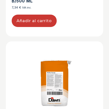
B/500 ML
7,34
€
IVA inc.
Añadir al carrito