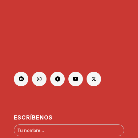
ESCRÍBENOS
N
o