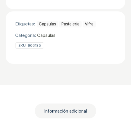
Nº8
C/2000
UDS
cantidad
Etiquetas:
Capsulas
Pastelerí­a
Vifra
Categoría:
Capsulas
SKU:
906185
Información adicional