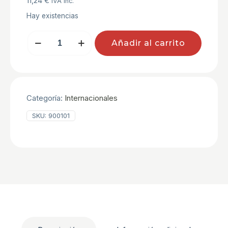
11,24
€
IVA inc.
Hay existencias
CHEDDAR
Añadir al carrito
BARRA
NARANJA
KKK
cantidad
Categoría:
Internacionales
SKU:
900101