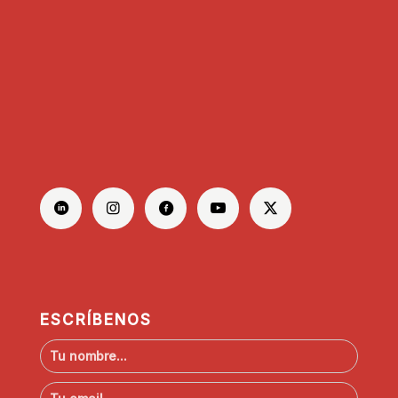
ESCRÍBENOS
N
o
m
C