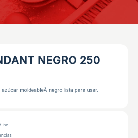
NDANT NEGRO 250
 azúcar moldeableÂ negro lista para usar.
A inc.
encias