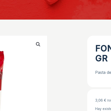
FO
GR
Pasta de
3,06
€
IV
Hay exist