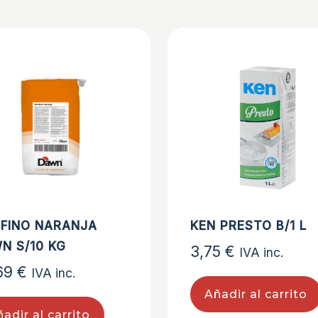
FINO NARANJA
KEN PRESTO B/1 L
N S/10 KG
3,75
€
IVA inc.
69
€
IVA inc.
Añadir al carrito
adir al carrito