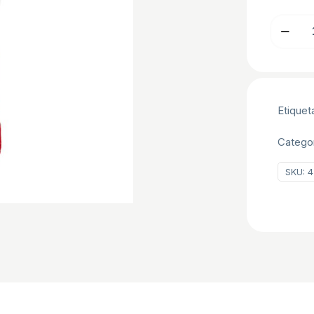
FONDAN
NEGRO
250
GR
cantidad
Etiquet
Catego
SKU:
4