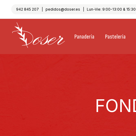
942 845 207
|
pedidos@doser.es
| Lun-Vie: 9:00-13:00 & 15:30-
Panadería
Pastelería
FON