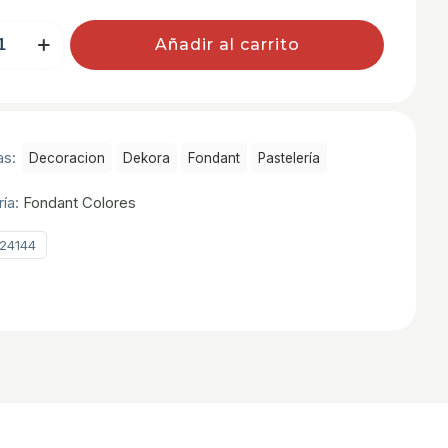
T
Añadir al carrito
as:
Decoracion
Dekora
Fondant
Pastelerí­a
ría:
Fondant Colores
24144