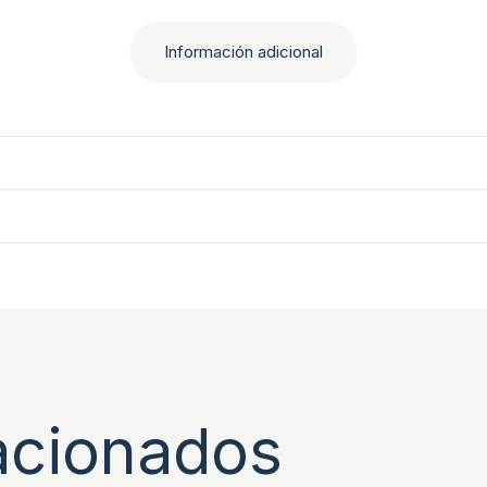
Información adicional
acionados