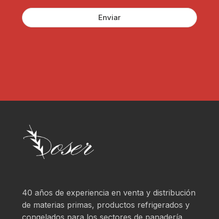
G
u
P
l
Enviar
D
a
*
r
?
*
40 años de experiencia en venta y distribución
de materias primas, productos refrigerados y
congelados para los sectores de panadería,