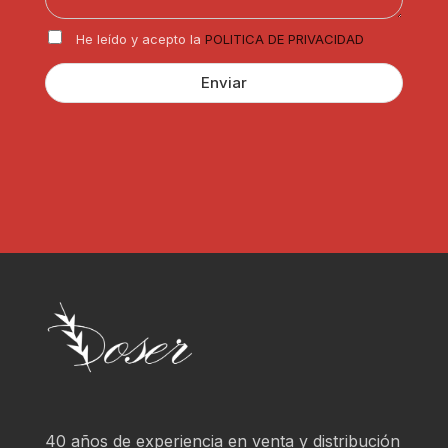
*
i
R
c
He leído y acepto la
POLITICA DE PRIVACIDAD
G
u
P
l
Enviar
D
a
*
r
?
*
40 años de experiencia en venta y distribución