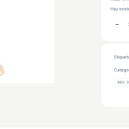
Hay exist
PAREJA
BODA
50
ANIVERS
ABRAZA
Etiquet
20CM
cantidad
Catego
SKU:
3