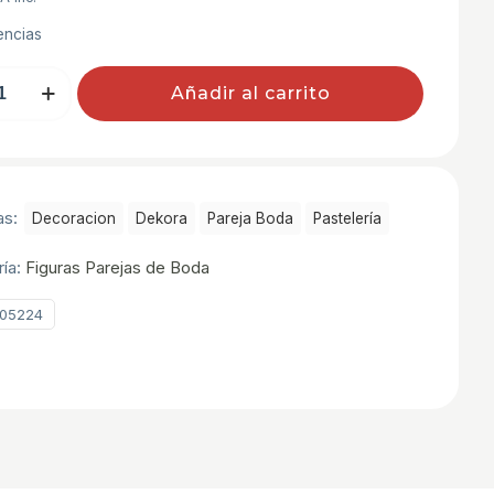
encias
Añadir al carrito
ARIO
DOS
as:
Decoracion
Dekora
Pareja Boda
Pastelerí­a
ría:
Figuras Parejas de Boda
05224