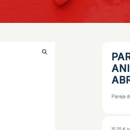
PA
AN
AB
Pareja d
15,25
€
IV