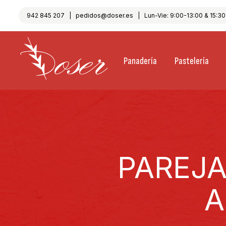
942 845 207
|
pedidos@doser.es
| Lun-Vie: 9:00-13:00 & 15:30-
Panadería
Pastelería
PAREJA
A