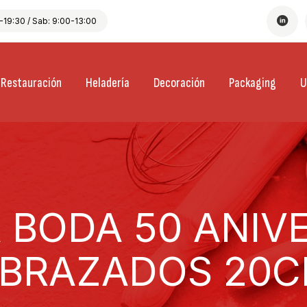
19:30 / Sab: 9:00-13:00
Restauración
Heladería
Decoración
Packaging
U
 BODA 50 ANIV
BRAZADOS 20