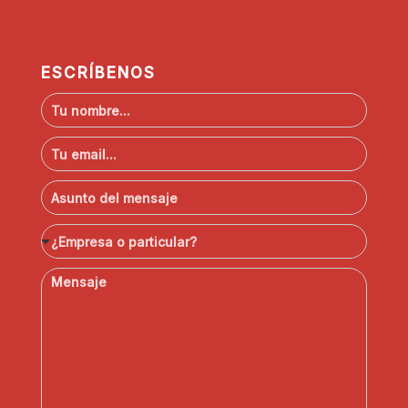
ESCRÍBENOS
N
o
m
C
b
o
r
r
A
e
r
s
*
e
u
¿
o
¿Empresa o particular?
n
E
e
t
m
l
M
o
p
e
e
*
r
c
n
e
t
s
s
r
a
a
ó
j
o
n
e
p
i
*