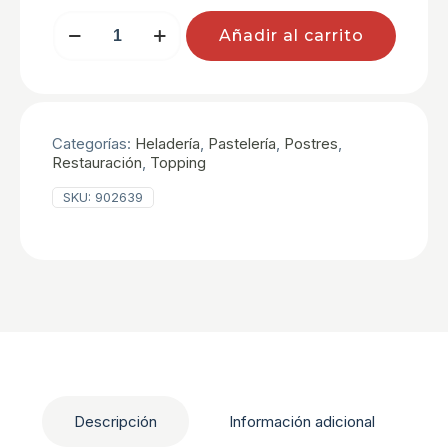
SALSA
Añadir al carrito
DIP
PISTACCHIO
B/1,1
KG
cantidad
Categorías:
Heladería
,
Pastelería
,
Postres
,
Restauración
,
Topping
SKU:
902639
Descripción
Información adicional