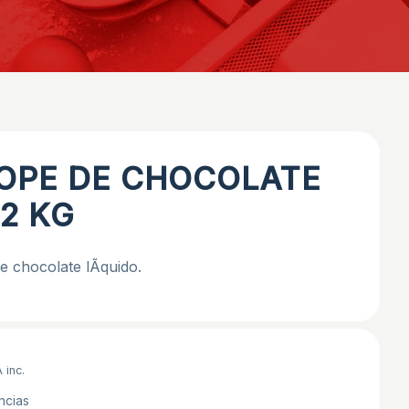
ROPE DE CHOCOLATE
.2 KG
e chocolate lÃ­quido.
 inc.
ncias