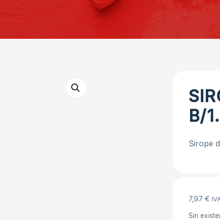
SI
B/1
Sirope d
7,97
€
IVA
Sin existe