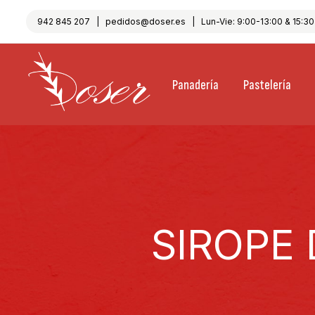
942 845 207
|
pedidos@doser.es
| Lun-Vie: 9:00-13:00 & 15:30-
Panadería
Pastelería
SIROPE 