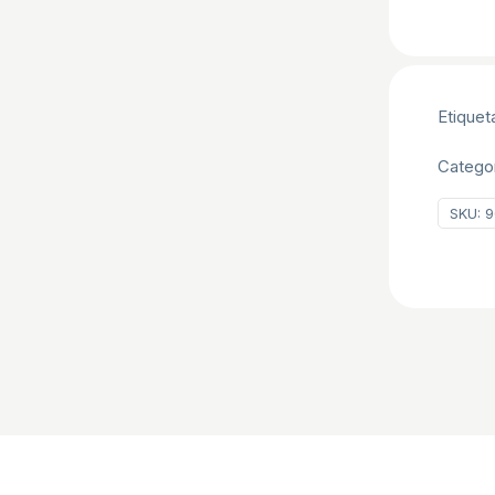
Etiquet
Catego
SKU:
9