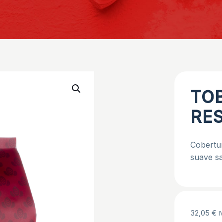
TO
RES
Cobertu
suave s
32,05
€
I