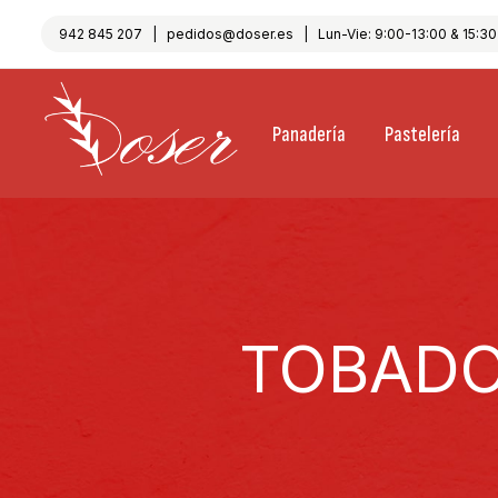
942 845 207
|
pedidos@doser.es
| Lun-Vie: 9:00-13:00 & 15:30-
Panadería
Pastelería
TOBADO