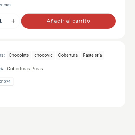
encias
Añadir al carrito
RACION
as:
Chocolate
chocovic
Cobertura
Pastelerí­a
ría:
Coberturas Puras
01074