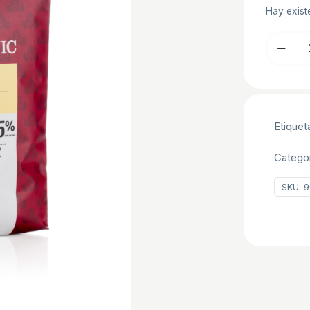
Hay exist
TOBADO
NEGRA
RESTAU
B/1.5
KG
Etiquet
cantidad
Catego
SKU:
9