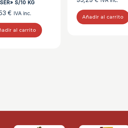
IVA inc.
SER» S/10 KG
,53
€
IVA inc.
Añadir al carrito
adir al carrito