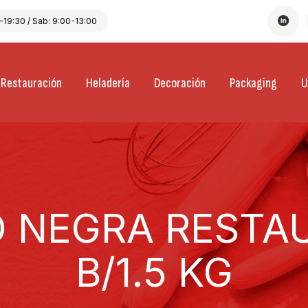
19:30 / Sab: 9:00-13:00
Restauración
Heladería
Decoración
Packaging
U
 NEGRA RESTA
B/1.5 KG