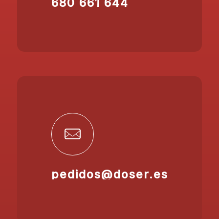
680 661 644
pedidos@doser.es