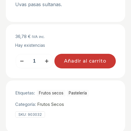
Uvas pasas sultanas.
36,78
€
IVA inc.
Hay existencias
UVAS
Añadir al carrito
PASAS
SULTANAS
C/5
KG
cantidad
Etiquetas:
Frutos secos
Pastelerí­a
Categoría:
Frutos Secos
SKU:
903032