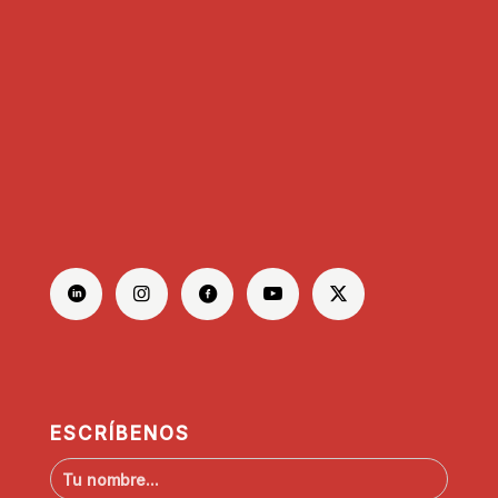
ESCRÍBENOS
N
o