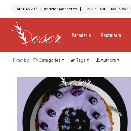
942 845 207
|
pedidos@doser.es
| Lun-Vie: 9:00-13:00 & 15:30-
Panadería
Pastelería
Filter by
Categories
Tags
Authors