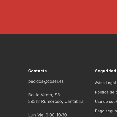
*
Contacta
Seguridad
pedidos@doser.es
Aviso Legal
Polí­tica de
Bo. la Venta, S8
39312 Rumoroso, Cantabria
Uso de coo
Pago segur
Lun-Vie: 9:00-19:30