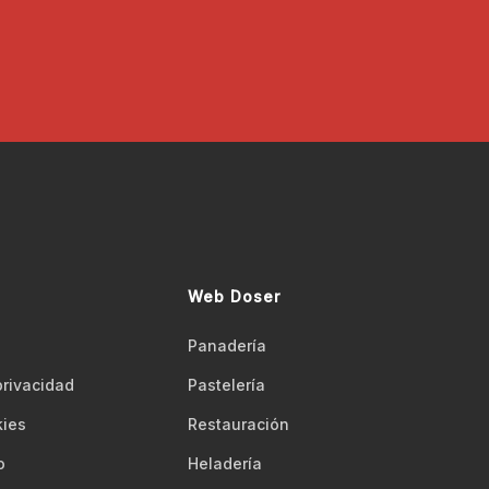
Web Doser
Panadería
 privacidad
Pastelería
kies
Restauración
o
Heladería