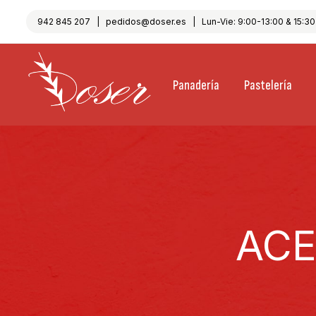
942 845 207
|
pedidos@doser.es
| Lun-Vie: 9:00-13:00 & 15:30-
Panadería
Pastelería
ACE