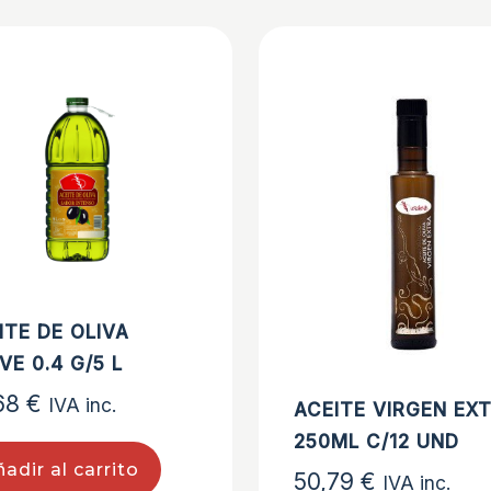
ITE DE OLIVA
VE 0.4 G/5 L
68
€
IVA inc.
ACEITE VIRGEN EX
250ML C/12 UND
adir al carrito
50,79
€
IVA inc.