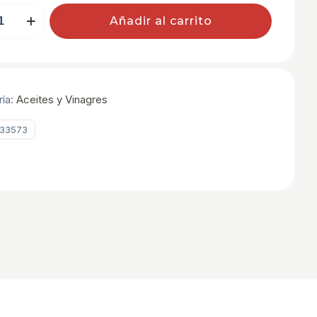
Añadir al carrito
ría:
Aceites y Vinagres
33573