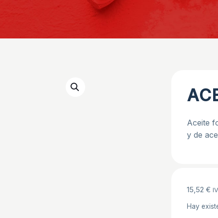
ACE
Aceite f
y de ace
15,52
€
IV
Hay exist