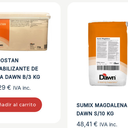
BOSTAN
ABILIZANTE DE
A DAWN B/3 KG
,29
€
IVA inc.
adir al carrito
SUMIX MAGDALENA
DAWN S/10 KG
48,41
€
IVA inc.