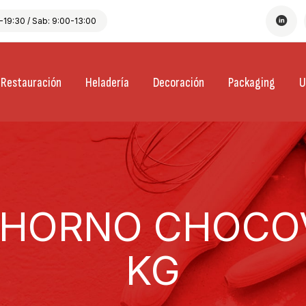
19:30 / Sab: 9:00-13:00
Restauración
Heladería
Decoración
Packaging
U
HORNO CHOCOV
KG