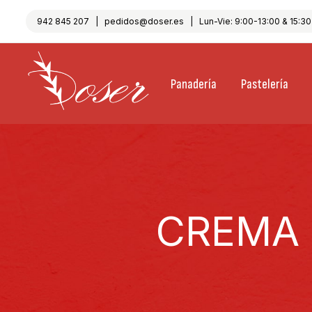
942 845 207
|
pedidos@doser.es
| Lun-Vie: 9:00-13:00 & 15:30-
Panadería
Pastelería
CREMA 