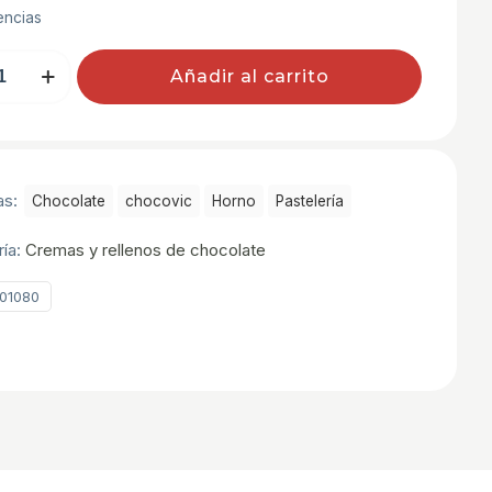
encias
Añadir al carrito
IC
as:
Chocolate
chocovic
Horno
Pastelerí­a
ría:
Cremas y rellenos de chocolate
01080