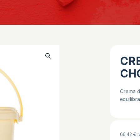
CR
CHO
Crema d
equilibr
66,42
€
I