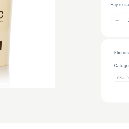
Hay exist
CREMA
HORNO
CHOCOV
C/10
KG
Etiquet
cantidad
Catego
SKU:
9