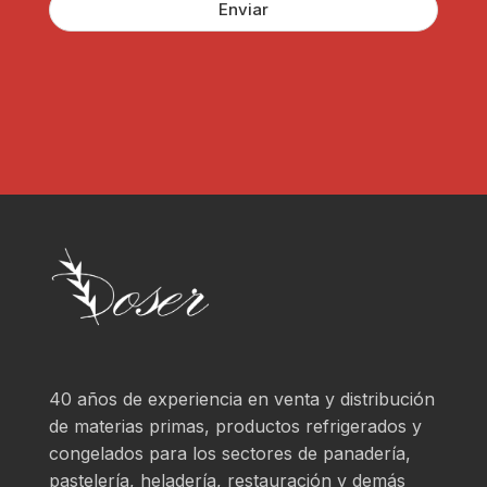
P
l
Enviar
D
a
*
r
?
*
40 años de experiencia en venta y distribución
de materias primas, productos refrigerados y
congelados para los sectores de panadería,
pastelería, heladería, restauración y demás